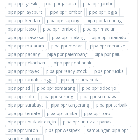
pipa ppr gresik
pipa ppr jakarta
pipa ppr jambi
pipa ppr jayapura
pipa ppr jember
pipa ppr jogja
pipa ppr kendari
pipa ppr kupang
pipa ppr lampung
pipa ppr lesso
pipa ppr lombok
pipa ppr madiun
pipa ppr makassar
pipa ppr malang
pipa ppr manado
pipa ppr mataram
pipa ppr medan
pipa ppr merauke
pipa ppr padang
pipa ppr palembang
pipa ppr palu
pipa ppr pekanbaru
pipa ppr pontianak
pipa ppr proyek
pipa ppr ready stock
pipa ppr rucika
pipa ppr rumah tangga
pipa ppr samarinda
pipa ppr sd
pipa ppr semarang
pipa ppr sidoarjo
pipa ppr solo
pipa ppr sorong
pipa ppr sumbawa
pipa ppr surabaya
pipa ppr tangerang
pipa ppr terbaik
pipa ppr ternate
pipa ppr timika
pipa ppr toro
pipa ppr untuk air dingin
pipa ppr untuk air panas
pipa ppr vinilon
pipa ppr westpex
sambungan pipa ppr
supplier pipa ppr