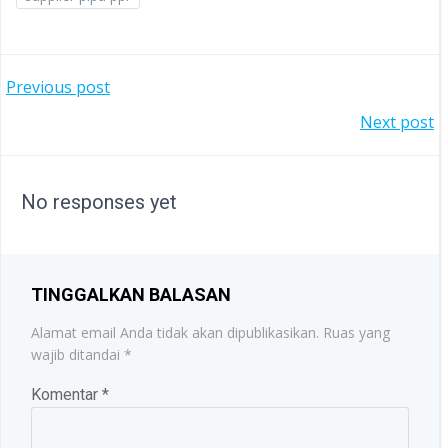
POST
Previous post
POST
Next post
NAVIGATION
NAVIGATION
No responses yet
TINGGALKAN BALASAN
Alamat email Anda tidak akan dipublikasikan.
Ruas yang
wajib ditandai
*
Komentar
*