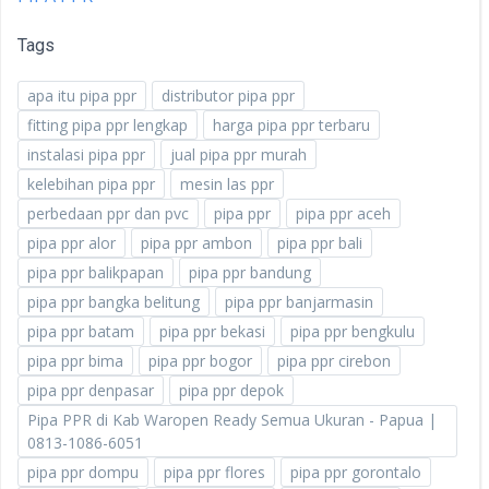
Tags
apa itu pipa ppr
distributor pipa ppr
fitting pipa ppr lengkap
harga pipa ppr terbaru
instalasi pipa ppr
jual pipa ppr murah
kelebihan pipa ppr
mesin las ppr
perbedaan ppr dan pvc
pipa ppr
pipa ppr aceh
pipa ppr alor
pipa ppr ambon
pipa ppr bali
pipa ppr balikpapan
pipa ppr bandung
pipa ppr bangka belitung
pipa ppr banjarmasin
pipa ppr batam
pipa ppr bekasi
pipa ppr bengkulu
pipa ppr bima
pipa ppr bogor
pipa ppr cirebon
pipa ppr denpasar
pipa ppr depok
Pipa PPR di Kab Waropen Ready Semua Ukuran - Papua |
0813-1086-6051
pipa ppr dompu
pipa ppr flores
pipa ppr gorontalo