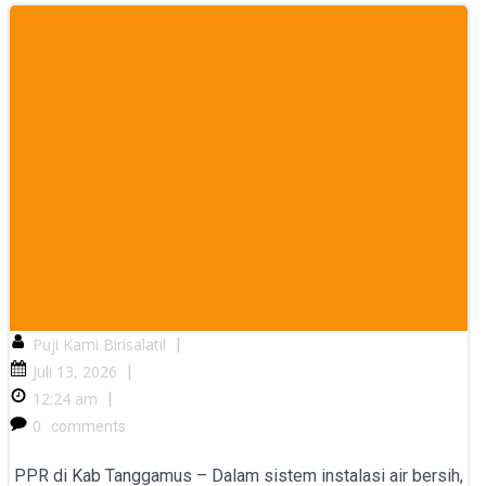
Puji Kami Birisalatil
|
Juli 13, 2026
|
12:24 am
|
0
comments
PPR di Kab Tanggamus – Dalam sistem instalasi air bersih,