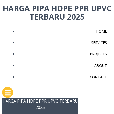
Skip
HARGA PIPA HDPE PPR UPVC
to
TERBARU 2025
content
HOME
SERVICES
PROJECTS
ABOUT
CONTACT
HARGA PIPA HDPE PPR UPVC TERBARU
2025