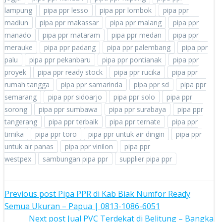
lampung
pipa ppr lesso
pipa ppr lombok
pipa ppr
madiun
pipa ppr makassar
pipa ppr malang
pipa ppr
manado
pipa ppr mataram
pipa ppr medan
pipa ppr
merauke
pipa ppr padang
pipa ppr palembang
pipa ppr
palu
pipa ppr pekanbaru
pipa ppr pontianak
pipa ppr
proyek
pipa ppr ready stock
pipa ppr rucika
pipa ppr
rumah tangga
pipa ppr samarinda
pipa ppr sd
pipa ppr
semarang
pipa ppr sidoarjo
pipa ppr solo
pipa ppr
sorong
pipa ppr sumbawa
pipa ppr surabaya
pipa ppr
tangerang
pipa ppr terbaik
pipa ppr ternate
pipa ppr
timika
pipa ppr toro
pipa ppr untuk air dingin
pipa ppr
untuk air panas
pipa ppr vinilon
pipa ppr
westpex
sambungan pipa ppr
supplier pipa ppr
POST
Previous post
Pipa PPR di Kab Biak Numfor Ready
Semua Ukuran – Papua | 0813-1086-6051
NAVIGATION
Next post
Jual PVC Terdekat di Belitung – Bangka