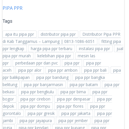
PIPA PPR
Tags
apa itu pipa ppr
distributor pipa ppr
Distributor Pipa PPR
di Kab Tanggamus – Lampung | 0813-1086-6051
fitting pipa
ppr lengkap
harga pipa ppr terbaru
instalasi pipa ppr
jual
pipa ppr murah
kelebihan pipa ppr
mesin las
ppr
perbedaan ppr dan pvc
pipa ppr
pipa ppr
aceh
pipa ppr alor
pipa ppr ambon
pipa ppr bali
pipa
ppr balikpapan
pipa ppr bandung
pipa ppr bangka
belitung
pipa ppr banjarmasin
pipa ppr batam
pipa ppr
bekasi
pipa ppr bengkulu
pipa ppr bima
pipa ppr
bogor
pipa ppr cirebon
pipa ppr denpasar
pipa ppr
depok
pipa ppr dompu
pipa ppr flores
pipa ppr
gorontalo
pipa ppr gresik
pipa ppr jakarta
pipa ppr
jambi
pipa ppr jayapura
pipa ppr jember
pipa ppr
jogja
pipa ppr kendari
pipa ppr kupang
pipa ppr