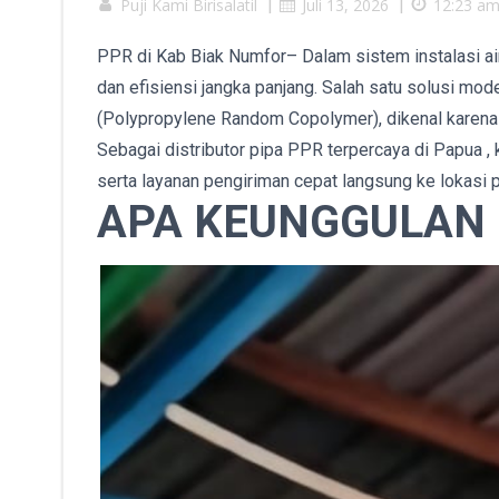
Puji Kami Birisalatil
|
Juli 13, 2026
|
12:23 a
PPR di Kab Biak Numfor– Dalam sistem instalasi air 
dan efisiensi jangka panjang. Salah satu solusi mo
(Polypropylene Random Copolymer), dikenal karena d
Sebagai distributor pipa PPR terpercaya di Papua , 
serta layanan pengiriman cepat langsung ke lokasi 
APA KEUNGGULAN 