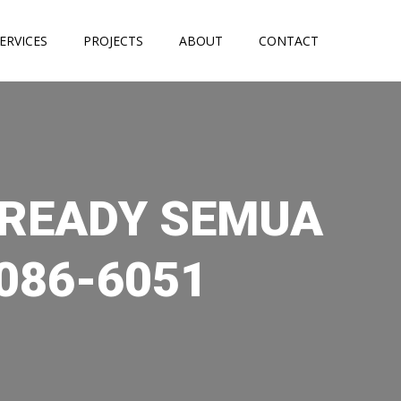
ERVICES
PROJECTS
ABOUT
CONTACT
R READY SEMUA
086-6051