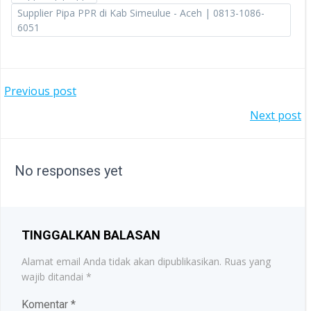
Supplier Pipa PPR di Kab Simeulue - Aceh | 0813-1086-
6051
POST
Previous post
POST
Next post
NAVIGATION
NAVIGATION
No responses yet
TINGGALKAN BALASAN
Alamat email Anda tidak akan dipublikasikan.
Ruas yang
wajib ditandai
*
Komentar
*