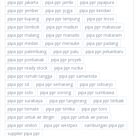
pipa ppr jakarta
pipa ppr jambi
pipa ppr jayapura
pipa ppr jember
pipa ppr jogja
pipa ppr kendari
pipa ppr kupang
pipa ppr lampung
pipa ppr lesso
pipa ppr lombok
pipa ppr madiun
pipa ppr makassar
pipa ppr malang
pipa ppr manado
pipa ppr mataram
pipa ppr medan
pipa ppr merauke
pipa ppr padang
pipa ppr palembang
pipa ppr palu
pipa ppr pekanbaru
pipa ppr pontianak
pipa ppr proyek
pipa ppr ready stock
pipa ppr rucika
pipa ppr rumah tangga
pipa ppr samarinda
pipa ppr sd
pipa ppr semarang
pipa ppr sidoarjo
pipa ppr solo
pipa ppr sorong
pipa ppr sumbawa
pipa ppr surabaya
pipa ppr tangerang
pipa ppr terbaik
pipa ppr ternate
pipa ppr timika
pipa ppr toro
pipa ppr untuk air dingin
pipa ppr untuk air panas
pipa ppr vinilon
pipa ppr westpex
sambungan pipa ppr
supplier pipa ppr