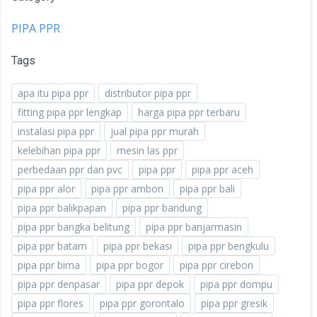
PIPA PPR
Tags
apa itu pipa ppr
distributor pipa ppr
fitting pipa ppr lengkap
harga pipa ppr terbaru
instalasi pipa ppr
jual pipa ppr murah
kelebihan pipa ppr
mesin las ppr
perbedaan ppr dan pvc
pipa ppr
pipa ppr aceh
pipa ppr alor
pipa ppr ambon
pipa ppr bali
pipa ppr balikpapan
pipa ppr bandung
pipa ppr bangka belitung
pipa ppr banjarmasin
pipa ppr batam
pipa ppr bekasi
pipa ppr bengkulu
pipa ppr bima
pipa ppr bogor
pipa ppr cirebon
pipa ppr denpasar
pipa ppr depok
pipa ppr dompu
pipa ppr flores
pipa ppr gorontalo
pipa ppr gresik