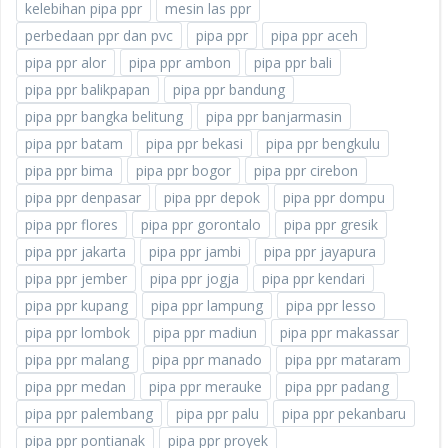
kelebihan pipa ppr
mesin las ppr
perbedaan ppr dan pvc
pipa ppr
pipa ppr aceh
pipa ppr alor
pipa ppr ambon
pipa ppr bali
pipa ppr balikpapan
pipa ppr bandung
pipa ppr bangka belitung
pipa ppr banjarmasin
pipa ppr batam
pipa ppr bekasi
pipa ppr bengkulu
pipa ppr bima
pipa ppr bogor
pipa ppr cirebon
pipa ppr denpasar
pipa ppr depok
pipa ppr dompu
pipa ppr flores
pipa ppr gorontalo
pipa ppr gresik
pipa ppr jakarta
pipa ppr jambi
pipa ppr jayapura
pipa ppr jember
pipa ppr jogja
pipa ppr kendari
pipa ppr kupang
pipa ppr lampung
pipa ppr lesso
pipa ppr lombok
pipa ppr madiun
pipa ppr makassar
pipa ppr malang
pipa ppr manado
pipa ppr mataram
pipa ppr medan
pipa ppr merauke
pipa ppr padang
pipa ppr palembang
pipa ppr palu
pipa ppr pekanbaru
pipa ppr pontianak
pipa ppr proyek