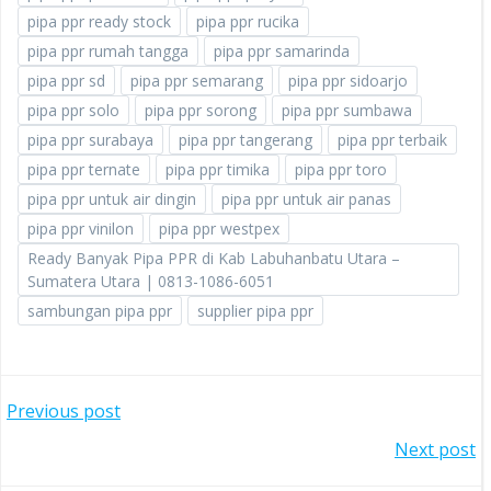
pipa ppr ready stock
pipa ppr rucika
pipa ppr rumah tangga
pipa ppr samarinda
pipa ppr sd
pipa ppr semarang
pipa ppr sidoarjo
pipa ppr solo
pipa ppr sorong
pipa ppr sumbawa
pipa ppr surabaya
pipa ppr tangerang
pipa ppr terbaik
pipa ppr ternate
pipa ppr timika
pipa ppr toro
pipa ppr untuk air dingin
pipa ppr untuk air panas
pipa ppr vinilon
pipa ppr westpex
Ready Banyak Pipa PPR di Kab Labuhanbatu Utara –
Sumatera Utara | 0813-1086-6051
sambungan pipa ppr
supplier pipa ppr
POST
Previous post
POST
Next post
NAVIGATION