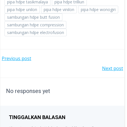
pipa hdpe tasikmalaya
pipa hdpe trilliun
pipa hdpe unilon
pipa hdpe vinilon
pipa hdpe wonogiri
sambungan hdpe butt fusion
sambungan hdpe compression
sambungan hdpe electrofusion
POST
Previous post
POST
Next post
NAVIGATION
NAVIGATION
No responses yet
TINGGALKAN BALASAN