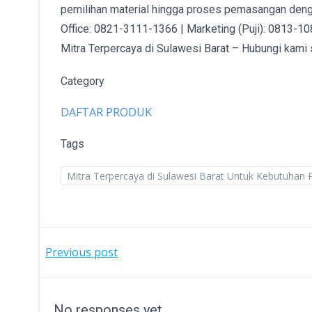
pemilihan material hingga proses pemasangan den
Office: 0821-3111-1366 | Marketing (Puji): 0813-1
Mitra Terpercaya di Sulawesi Barat – Hubungi kami 
Category
DAFTAR PRODUK
Tags
Mitra Terpercaya di Sulawesi Barat Untuk Kebutuhan 
POST
Previous post
NAVIGATION
No responses yet