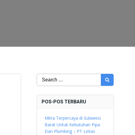
Search
for:
POS-POS TERBARU
Mitra Terpercaya di Sulawesi
Barat Untuk Kebutuhan Pipa
Dan Plumbing – PT Lintas