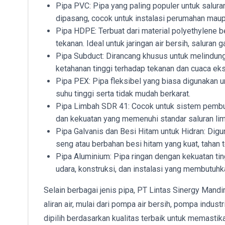
Pipa PVC: Pipa yang paling populer untuk saluran
dipasang, cocok untuk instalasi perumahan maup
Pipa HDPE: Terbuat dari material polyethylene ber
tekanan. Ideal untuk jaringan air bersih, saluran ga
Pipa Subduct: Dirancang khusus untuk melindungi 
ketahanan tinggi terhadap tekanan dan cuaca ek
Pipa PEX: Pipa fleksibel yang biasa digunakan un
suhu tinggi serta tidak mudah berkarat.
Pipa Limbah SDR 41: Cocok untuk sistem pembuan
dan kekuatan yang memenuhi standar saluran li
Pipa Galvanis dan Besi Hitam untuk Hidran: Digu
seng atau berbahan besi hitam yang kuat, tahan t
Pipa Aluminium: Pipa ringan dengan kekuatan tin
udara, konstruksi, dan instalasi yang membutuhka
Selain berbagai jenis pipa, PT Lintas Sinergy Ma
aliran air, mulai dari pompa air bersih, pompa indu
dipilih berdasarkan kualitas terbaik untuk memasti