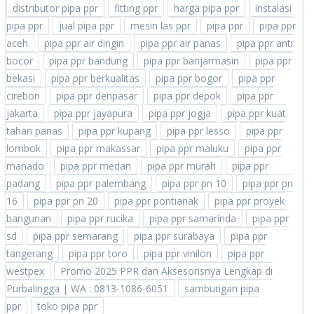
distributor pipa ppr
fitting ppr
harga pipa ppr
instalasi
pipa ppr
jual pipa ppr
mesin las ppr
pipa ppr
pipa ppr
aceh
pipa ppr air dingin
pipa ppr air panas
pipa ppr anti
bocor
pipa ppr bandung
pipa ppr banjarmasin
pipa ppr
bekasi
pipa ppr berkualitas
pipa ppr bogor
pipa ppr
cirebon
pipa ppr denpasar
pipa ppr depok
pipa ppr
jakarta
pipa ppr jayapura
pipa ppr jogja
pipa ppr kuat
tahan panas
pipa ppr kupang
pipa ppr lesso
pipa ppr
lombok
pipa ppr makassar
pipa ppr maluku
pipa ppr
manado
pipa ppr medan
pipa ppr murah
pipa ppr
padang
pipa ppr palembang
pipa ppr pn 10
pipa ppr pn
16
pipa ppr pn 20
pipa ppr pontianak
pipa ppr proyek
bangunan
pipa ppr rucika
pipa ppr samarinda
pipa ppr
sd
pipa ppr semarang
pipa ppr surabaya
pipa ppr
tangerang
pipa ppr toro
pipa ppr vinilon
pipa ppr
westpex
Promo 2025 PPR dan Aksesorisnya Lengkap di
Purbalingga | WA : 0813-1086-6051
sambungan pipa
ppr
toko pipa ppr