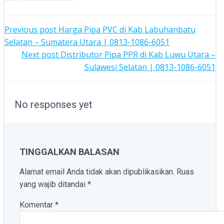
POST
Previous post
Harga Pipa PVC di Kab Labuhanbatu
Selatan – Sumatera Utara | 0813-1086-6051
NAVIGATION
POST
Next post
Distributor Pipa PPR di Kab Luwu Utara –
Sulawesi Selatan | 0813-1086-6051
NAVIGATION
No responses yet
TINGGALKAN BALASAN
Alamat email Anda tidak akan dipublikasikan.
Ruas
yang wajib ditandai
*
Komentar
*