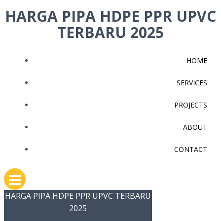
Skip
HARGA PIPA HDPE PPR UPVC
to
TERBARU 2025
content
HOME
SERVICES
PROJECTS
ABOUT
CONTACT
HARGA PIPA HDPE PPR UPVC TERBARU
2025