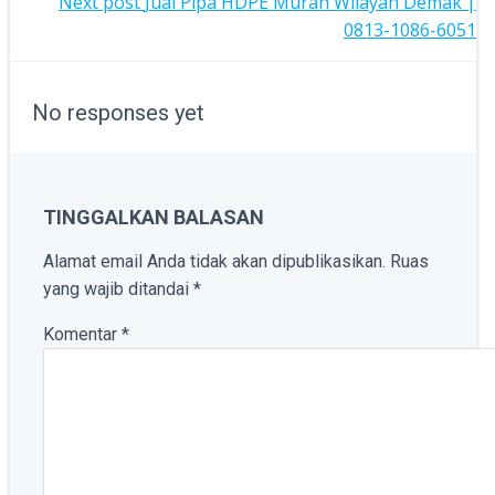
NAVIGATION
POST
Next post
Jual Pipa HDPE Murah Wilayah Demak |
0813-1086-6051
NAVIGATION
No responses yet
TINGGALKAN BALASAN
Alamat email Anda tidak akan dipublikasikan.
Ruas
yang wajib ditandai
*
Komentar
*