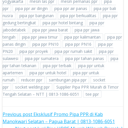
yogyakarta
mesin las ppr
mesin pemanas ppr
pipa
ppr
pipa ppr air dingin
pipa ppr air panas
pipa ppr bali
nusra
pipa ppr bangunan
pipa ppr berkualitas
pipa ppr
gedung bertingkat
pipa ppr hotel bintang
pipa ppr
jabodetabek
pipa ppr jawa barat
pipa ppr jawa
tengah
pipa ppr jawa timur
pipa ppr kalimantan
pipa ppr
panas dingin
pipa ppr PN10
pipa ppr PN16
pipa ppr
PN20
pipa ppr proyek
pipa ppr rumah sakit
pipa ppr
sulawesi
pipa ppr sumatera
pipa ppr tahan panas
pipa
ppr tahan tekanan
pipa ppr terbaik
pipa ppr untuk
apartemen
pipa ppr untuk hotel
pipa ppr untuk
rumah
reducer ppr
sambungan pipa ppr
socket
ppr
socket welding ppr
Supplier Pipa PPR Murah di Timor
Tengah Selatan – NTT | 0813-1086-6051
tee ppr
POST
Previous post
Eksklusif Promo Pipa PPR di Kab
Manokwari Selatan – Papua Barat | 0813-1086-6051