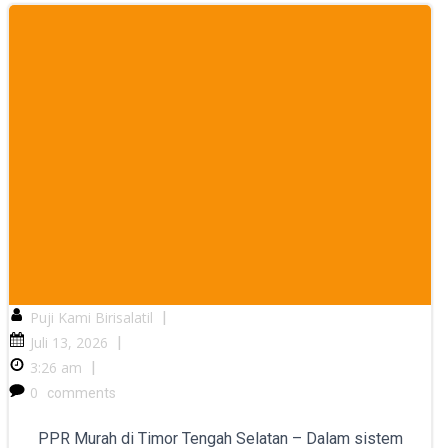
Puji Kami Birisalatil
|
Juli 13, 2026
|
3:26 am
|
0
comments
PPR Murah di Timor Tengah Selatan – Dalam sistem