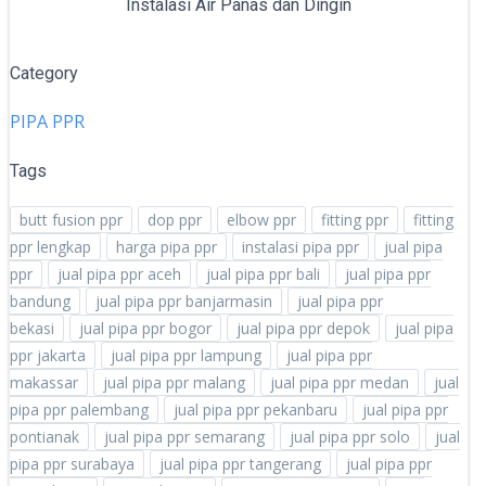
Instalasi Air Panas dan Dingin
Category
PIPA PPR
Tags
butt fusion ppr
dop ppr
elbow ppr
fitting ppr
fitting
ppr lengkap
harga pipa ppr
instalasi pipa ppr
jual pipa
ppr
jual pipa ppr aceh
jual pipa ppr bali
jual pipa ppr
bandung
jual pipa ppr banjarmasin
jual pipa ppr
bekasi
jual pipa ppr bogor
jual pipa ppr depok
jual pipa
ppr jakarta
jual pipa ppr lampung
jual pipa ppr
makassar
jual pipa ppr malang
jual pipa ppr medan
jual
pipa ppr palembang
jual pipa ppr pekanbaru
jual pipa ppr
pontianak
jual pipa ppr semarang
jual pipa ppr solo
jual
pipa ppr surabaya
jual pipa ppr tangerang
jual pipa ppr