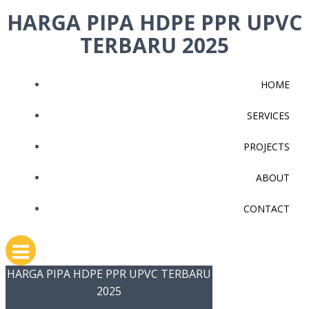
Skip
HARGA PIPA HDPE PPR UPVC
to
TERBARU 2025
content
HOME
SERVICES
PROJECTS
ABOUT
CONTACT
HARGA PIPA HDPE PPR UPVC TERBARU
2025