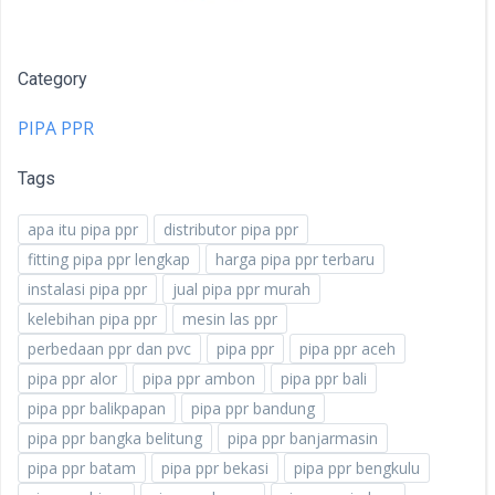
Category
PIPA PPR
Tags
apa itu pipa ppr
distributor pipa ppr
fitting pipa ppr lengkap
harga pipa ppr terbaru
instalasi pipa ppr
jual pipa ppr murah
kelebihan pipa ppr
mesin las ppr
perbedaan ppr dan pvc
pipa ppr
pipa ppr aceh
pipa ppr alor
pipa ppr ambon
pipa ppr bali
pipa ppr balikpapan
pipa ppr bandung
pipa ppr bangka belitung
pipa ppr banjarmasin
pipa ppr batam
pipa ppr bekasi
pipa ppr bengkulu