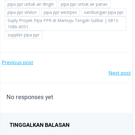
pipa ppr untuk air dingin
pipa ppr untuk air panas
pipa ppr vinilon
pipa ppr westpex
sambungan pipa ppr
Suply Proyek Pipa PPR di Mamuju Tengah SulBar | 0813-
1086-6051
supplier pipa ppr
POST
Previous post
POST
Next post
NAVIGATION
NAVIGATION
No responses yet
TINGGALKAN BALASAN