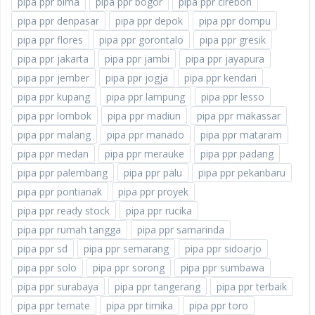
pipa ppr bima
pipa ppr bogor
pipa ppr cirebon
pipa ppr denpasar
pipa ppr depok
pipa ppr dompu
pipa ppr flores
pipa ppr gorontalo
pipa ppr gresik
pipa ppr jakarta
pipa ppr jambi
pipa ppr jayapura
pipa ppr jember
pipa ppr jogja
pipa ppr kendari
pipa ppr kupang
pipa ppr lampung
pipa ppr lesso
pipa ppr lombok
pipa ppr madiun
pipa ppr makassar
pipa ppr malang
pipa ppr manado
pipa ppr mataram
pipa ppr medan
pipa ppr merauke
pipa ppr padang
pipa ppr palembang
pipa ppr palu
pipa ppr pekanbaru
pipa ppr pontianak
pipa ppr proyek
pipa ppr ready stock
pipa ppr rucika
pipa ppr rumah tangga
pipa ppr samarinda
pipa ppr sd
pipa ppr semarang
pipa ppr sidoarjo
pipa ppr solo
pipa ppr sorong
pipa ppr sumbawa
pipa ppr surabaya
pipa ppr tangerang
pipa ppr terbaik
pipa ppr ternate
pipa ppr timika
pipa ppr toro