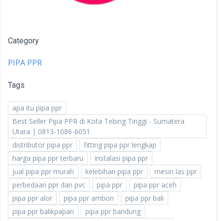
Category
PIPA PPR
Tags
apa itu pipa ppr
Best Seller Pipa PPR di Kota Tebing Tinggi - Sumatera
Utara | 0813-1086-6051
distributor pipa ppr
fitting pipa ppr lengkap
harga pipa ppr terbaru
instalasi pipa ppr
jual pipa ppr murah
kelebihan pipa ppr
mesin las ppr
perbedaan ppr dan pvc
pipa ppr
pipa ppr aceh
pipa ppr alor
pipa ppr ambon
pipa ppr bali
pipa ppr balikpapan
pipa ppr bandung