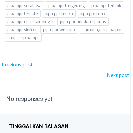
pipa ppr surabaya
pipa ppr tangerang
pipa ppr terbaik
pipa ppr ternate
pipa ppr timika
pipa ppr toro
pipa ppr untuk air dingin
pipa ppr untuk air panas
pipa ppr vinilon
pipa ppr westpex
sambungan pipa ppr
supplier pipa ppr
POST
Previous post
POST
Next post
NAVIGATION
NAVIGATION
No responses yet
TINGGALKAN BALASAN