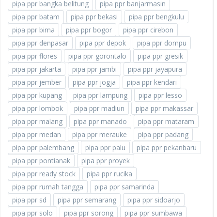
pipa ppr bangka belitung
pipa ppr banjarmasin
pipa ppr batam
pipa ppr bekasi
pipa ppr bengkulu
pipa ppr bima
pipa ppr bogor
pipa ppr cirebon
pipa ppr denpasar
pipa ppr depok
pipa ppr dompu
pipa ppr flores
pipa ppr gorontalo
pipa ppr gresik
pipa ppr jakarta
pipa ppr jambi
pipa ppr jayapura
pipa ppr jember
pipa ppr jogja
pipa ppr kendari
pipa ppr kupang
pipa ppr lampung
pipa ppr lesso
pipa ppr lombok
pipa ppr madiun
pipa ppr makassar
pipa ppr malang
pipa ppr manado
pipa ppr mataram
pipa ppr medan
pipa ppr merauke
pipa ppr padang
pipa ppr palembang
pipa ppr palu
pipa ppr pekanbaru
pipa ppr pontianak
pipa ppr proyek
pipa ppr ready stock
pipa ppr rucika
pipa ppr rumah tangga
pipa ppr samarinda
pipa ppr sd
pipa ppr semarang
pipa ppr sidoarjo
pipa ppr solo
pipa ppr sorong
pipa ppr sumbawa