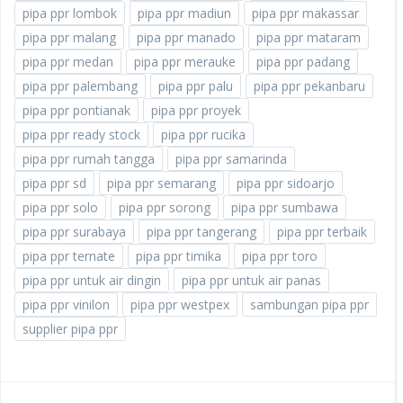
pipa ppr lombok
pipa ppr madiun
pipa ppr makassar
pipa ppr malang
pipa ppr manado
pipa ppr mataram
pipa ppr medan
pipa ppr merauke
pipa ppr padang
pipa ppr palembang
pipa ppr palu
pipa ppr pekanbaru
pipa ppr pontianak
pipa ppr proyek
pipa ppr ready stock
pipa ppr rucika
pipa ppr rumah tangga
pipa ppr samarinda
pipa ppr sd
pipa ppr semarang
pipa ppr sidoarjo
pipa ppr solo
pipa ppr sorong
pipa ppr sumbawa
pipa ppr surabaya
pipa ppr tangerang
pipa ppr terbaik
pipa ppr ternate
pipa ppr timika
pipa ppr toro
pipa ppr untuk air dingin
pipa ppr untuk air panas
pipa ppr vinilon
pipa ppr westpex
sambungan pipa ppr
supplier pipa ppr