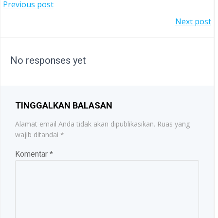
POST
Previous post
POST
Next post
NAVIGATION
NAVIGATION
No responses yet
TINGGALKAN BALASAN
Alamat email Anda tidak akan dipublikasikan.
Ruas yang
wajib ditandai
*
Komentar
*