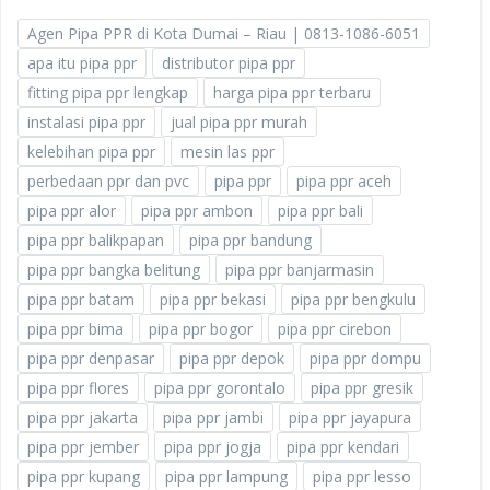
Agen Pipa PPR di Kota Dumai – Riau | 0813-1086-6051
apa itu pipa ppr
distributor pipa ppr
fitting pipa ppr lengkap
harga pipa ppr terbaru
instalasi pipa ppr
jual pipa ppr murah
kelebihan pipa ppr
mesin las ppr
perbedaan ppr dan pvc
pipa ppr
pipa ppr aceh
pipa ppr alor
pipa ppr ambon
pipa ppr bali
pipa ppr balikpapan
pipa ppr bandung
pipa ppr bangka belitung
pipa ppr banjarmasin
pipa ppr batam
pipa ppr bekasi
pipa ppr bengkulu
pipa ppr bima
pipa ppr bogor
pipa ppr cirebon
pipa ppr denpasar
pipa ppr depok
pipa ppr dompu
pipa ppr flores
pipa ppr gorontalo
pipa ppr gresik
pipa ppr jakarta
pipa ppr jambi
pipa ppr jayapura
pipa ppr jember
pipa ppr jogja
pipa ppr kendari
pipa ppr kupang
pipa ppr lampung
pipa ppr lesso