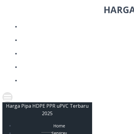
Skip
HARGA
to
content
Harga Pipa HDPE PPR uPVC Terbaru
2025
Home
Services