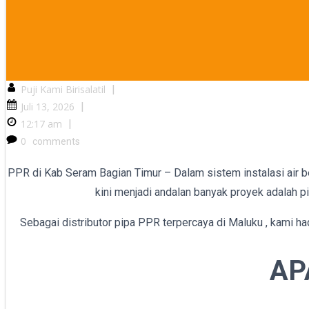
Puji Kami Birisalatil
|
Juli 13, 2026
|
12:17 am
|
0
comments
PPR di Kab Seram Bagian Timur – Dalam sistem instalasi air ber
kini menjadi andalan banyak proyek adalah p
Sebagai distributor pipa PPR terpercaya di Maluku , kami ha
AP