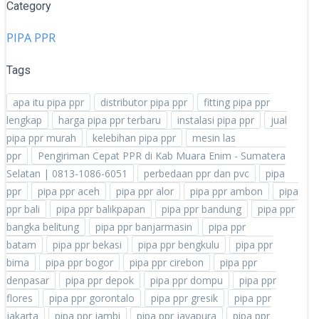
Category
PIPA PPR
Tags
apa itu pipa ppr
distributor pipa ppr
fitting pipa ppr
lengkap
harga pipa ppr terbaru
instalasi pipa ppr
jual
pipa ppr murah
kelebihan pipa ppr
mesin las
ppr
Pengiriman Cepat PPR di Kab Muara Enim - Sumatera
Selatan | 0813-1086-6051
perbedaan ppr dan pvc
pipa
ppr
pipa ppr aceh
pipa ppr alor
pipa ppr ambon
pipa
ppr bali
pipa ppr balikpapan
pipa ppr bandung
pipa ppr
bangka belitung
pipa ppr banjarmasin
pipa ppr
batam
pipa ppr bekasi
pipa ppr bengkulu
pipa ppr
bima
pipa ppr bogor
pipa ppr cirebon
pipa ppr
denpasar
pipa ppr depok
pipa ppr dompu
pipa ppr
flores
pipa ppr gorontalo
pipa ppr gresik
pipa ppr
jakarta
pipa ppr jambi
pipa ppr jayapura
pipa ppr