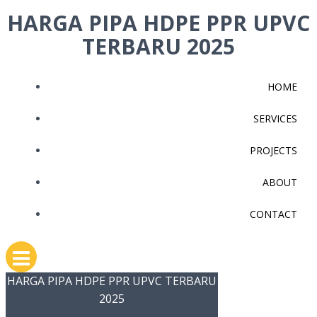
Skip
HARGA PIPA HDPE PPR UPVC
to
TERBARU 2025
content
HOME
SERVICES
PROJECTS
ABOUT
CONTACT
HARGA PIPA HDPE PPR UPVC TERBARU
2025