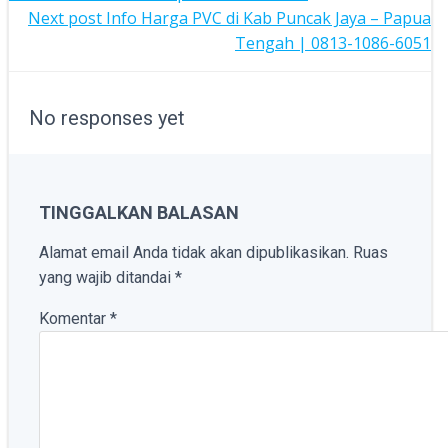
NAVIGATION
POST
Next post
Info Harga PVC di Kab Puncak Jaya – Papua
Tengah | 0813-1086-6051
NAVIGATION
No responses yet
TINGGALKAN BALASAN
Alamat email Anda tidak akan dipublikasikan.
Ruas
yang wajib ditandai
*
Komentar
*