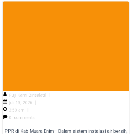
Puji Kami Birisalatil
|
Juli 13, 2026
|
3:50 am
|
0
comments
PPR di Kab Muara Enim– Dalam sistem instalasi air bersih,