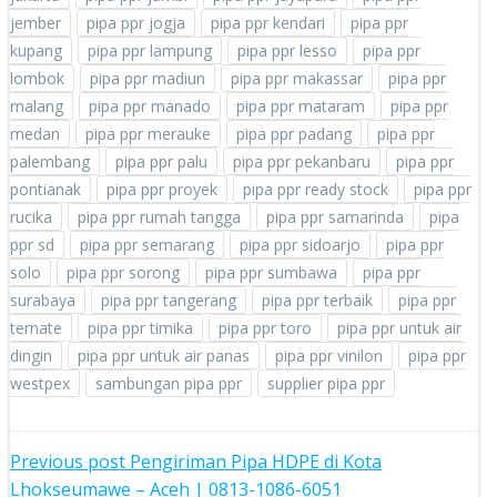
jember
pipa ppr jogja
pipa ppr kendari
pipa ppr
kupang
pipa ppr lampung
pipa ppr lesso
pipa ppr
lombok
pipa ppr madiun
pipa ppr makassar
pipa ppr
malang
pipa ppr manado
pipa ppr mataram
pipa ppr
medan
pipa ppr merauke
pipa ppr padang
pipa ppr
palembang
pipa ppr palu
pipa ppr pekanbaru
pipa ppr
pontianak
pipa ppr proyek
pipa ppr ready stock
pipa ppr
rucika
pipa ppr rumah tangga
pipa ppr samarinda
pipa
ppr sd
pipa ppr semarang
pipa ppr sidoarjo
pipa ppr
solo
pipa ppr sorong
pipa ppr sumbawa
pipa ppr
surabaya
pipa ppr tangerang
pipa ppr terbaik
pipa ppr
ternate
pipa ppr timika
pipa ppr toro
pipa ppr untuk air
dingin
pipa ppr untuk air panas
pipa ppr vinilon
pipa ppr
westpex
sambungan pipa ppr
supplier pipa ppr
POST
Previous post
Pengiriman Pipa HDPE di Kota
Lhokseumawe – Aceh | 0813-1086-6051