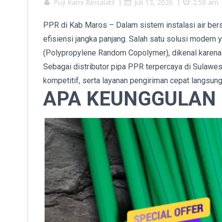
Puji Kami Birisalatil
|
Juli 13, 2026
|
2:58 am
PPR di Kab Maros – Dalam sistem instalasi air bersi
efisiensi jangka panjang. Salah satu solusi modern
(Polypropylene Random Copolymer), dikenal karena d
Sebagai distributor pipa PPR terpercaya di Sulawesi
kompetitif, serta layanan pengiriman cepat langsung
APA KEUNGGULAN 