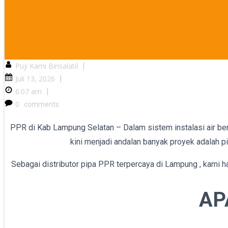
Puji Kami Birisalatil
|
Juli 13, 2026
|
6:07 am
|
0
comments
PPR di Kab Lampung Selatan – Dalam sistem instalasi air bers
kini menjadi andalan banyak proyek adalah p
Sebagai distributor pipa PPR terpercaya di Lampung , kami ha
AP