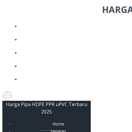
Skip
HARGA
to
content
Harga Pipa HDPE PPR uPVC Terbaru
2025
Home
Services