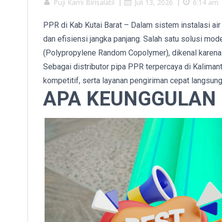
Puji Kami Birisalatil
|
Juli 13, 2026
|
6:14 am
PPR di Kab Kutai Barat – Dalam sistem instalasi air 
dan efisiensi jangka panjang. Salah satu solusi mo
(Polypropylene Random Copolymer), dikenal karena d
Sebagai distributor pipa PPR terpercaya di Kalimant
kompetitif, serta layanan pengiriman cepat langsung
APA KEUNGGULAN 