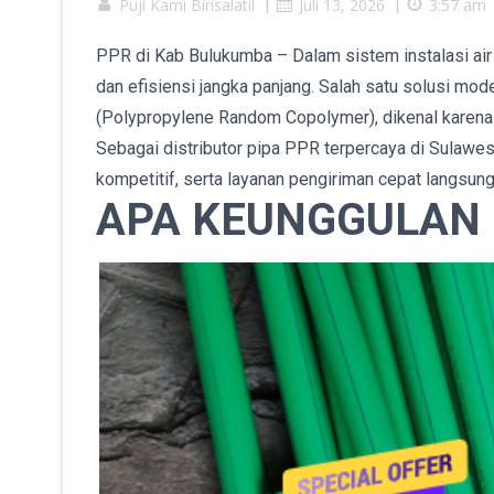
Puji Kami Birisalatil
|
Juli 13, 2026
|
3:57 am
PPR di Kab Bulukumba – Dalam sistem instalasi air b
dan efisiensi jangka panjang. Salah satu solusi mo
(Polypropylene Random Copolymer), dikenal karena d
Sebagai distributor pipa PPR terpercaya di Sulawesi
kompetitif, serta layanan pengiriman cepat langsung
APA KEUNGGULAN 