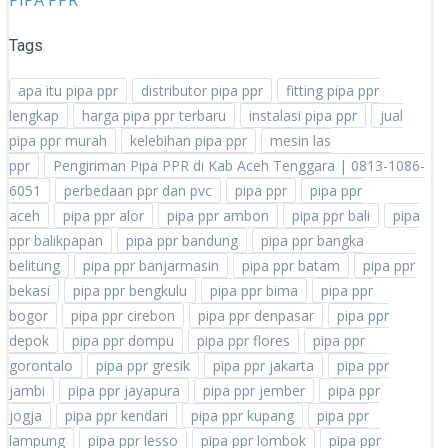
PIPA PPR
Tags
apa itu pipa ppr
distributor pipa ppr
fitting pipa ppr
lengkap
harga pipa ppr terbaru
instalasi pipa ppr
jual
pipa ppr murah
kelebihan pipa ppr
mesin las
ppr
Pengiriman Pipa PPR di Kab Aceh Tenggara | 0813-1086-
6051
perbedaan ppr dan pvc
pipa ppr
pipa ppr
aceh
pipa ppr alor
pipa ppr ambon
pipa ppr bali
pipa
ppr balikpapan
pipa ppr bandung
pipa ppr bangka
belitung
pipa ppr banjarmasin
pipa ppr batam
pipa ppr
bekasi
pipa ppr bengkulu
pipa ppr bima
pipa ppr
bogor
pipa ppr cirebon
pipa ppr denpasar
pipa ppr
depok
pipa ppr dompu
pipa ppr flores
pipa ppr
gorontalo
pipa ppr gresik
pipa ppr jakarta
pipa ppr
jambi
pipa ppr jayapura
pipa ppr jember
pipa ppr
jogja
pipa ppr kendari
pipa ppr kupang
pipa ppr
lampung
pipa ppr lesso
pipa ppr lombok
pipa ppr