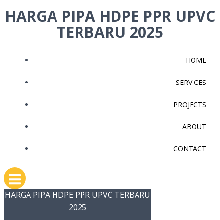
Skip
HARGA PIPA HDPE PPR UPVC
to
TERBARU 2025
content
HOME
SERVICES
PROJECTS
ABOUT
CONTACT
HARGA PIPA HDPE PPR UPVC TERBARU
2025