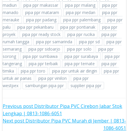
madiun
pipa ppr makassar
pipa ppr malang
pipa ppr
manado
pipa ppr mataram
pipa ppr medan
pipa ppr
merauke
pipa ppr padang
pipa ppr palembang
pipa ppr
palu
pipa ppr pekanbaru
pipa ppr pontianak
pipa ppr
proyek
pipa ppr ready stock
pipa ppr rucika
pipa ppr
rumah tangga
pipa ppr samarinda
pipa ppr sd
pipa ppr
semarang
pipa ppr sidoarjo
pipa ppr solo
pipa ppr
sorong
pipa ppr sumbawa
pipa ppr surabaya
pipa ppr
tangerang
pipa ppr terbaik
pipa ppr ternate
pipa ppr
timika
pipa ppr toro
pipa ppr untuk air dingin
pipa ppr
untuk air panas
pipa ppr vinilon
pipa ppr
westpex
sambungan pipa ppr
supplier pipa ppr
POST
Previous post
Distributor Pipa PVC Cirebon Jabar Stok
Lengkap | 0813-1086-6051
NAVIGATION
POST
Next post
Distributor Pipa PVC Murah di Jember | 0813-
1086-6051