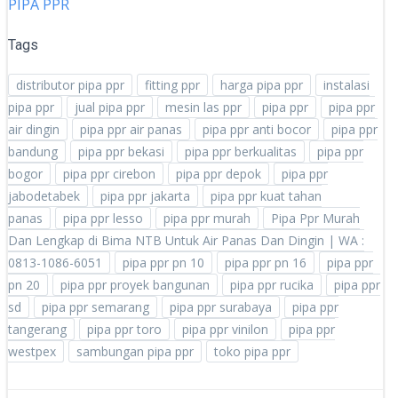
PIPA PPR
Tags
distributor pipa ppr
fitting ppr
harga pipa ppr
instalasi
pipa ppr
jual pipa ppr
mesin las ppr
pipa ppr
pipa ppr
air dingin
pipa ppr air panas
pipa ppr anti bocor
pipa ppr
bandung
pipa ppr bekasi
pipa ppr berkualitas
pipa ppr
bogor
pipa ppr cirebon
pipa ppr depok
pipa ppr
jabodetabek
pipa ppr jakarta
pipa ppr kuat tahan
panas
pipa ppr lesso
pipa ppr murah
Pipa Ppr Murah
Dan Lengkap di Bima NTB Untuk Air Panas Dan Dingin | WA :
0813-1086-6051
pipa ppr pn 10
pipa ppr pn 16
pipa ppr
pn 20
pipa ppr proyek bangunan
pipa ppr rucika
pipa ppr
sd
pipa ppr semarang
pipa ppr surabaya
pipa ppr
tangerang
pipa ppr toro
pipa ppr vinilon
pipa ppr
westpex
sambungan pipa ppr
toko pipa ppr