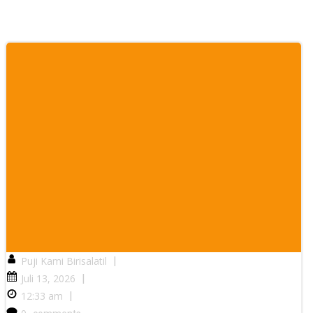
Puji Kami Birisalatil
|
Juli 13, 2026
|
12:33 am
|