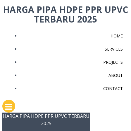
Skip
HARGA PIPA HDPE PPR UPVC
to
TERBARU 2025
content
HOME
SERVICES
PROJECTS
ABOUT
CONTACT
HARGA PIPA HDPE PPR UPVC TERBARU
2025