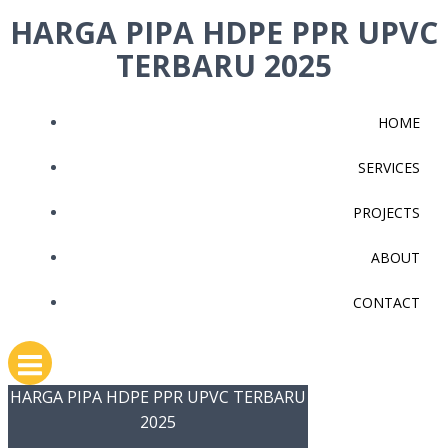
Skip
HARGA PIPA HDPE PPR UPVC
to
TERBARU 2025
content
HOME
SERVICES
PROJECTS
ABOUT
CONTACT
HARGA PIPA HDPE PPR UPVC TERBARU
2025