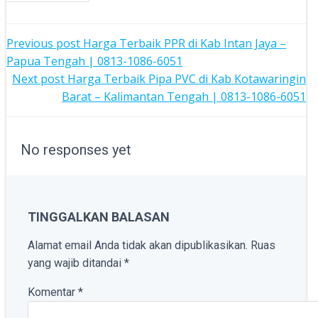
POST
Previous post
Harga Terbaik PPR di Kab Intan Jaya –
Papua Tengah | 0813-1086-6051
NAVIGATION
POST
Next post
Harga Terbaik Pipa PVC di Kab Kotawaringin
Barat – Kalimantan Tengah | 0813-1086-6051
NAVIGATION
No responses yet
TINGGALKAN BALASAN
Alamat email Anda tidak akan dipublikasikan.
Ruas
yang wajib ditandai
*
Komentar
*