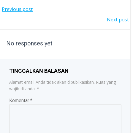
POST
Previous post
POST
Next post
NAVIGATION
NAVIGATION
No responses yet
TINGGALKAN BALASAN
Alamat email Anda tidak akan dipublikasikan.
Ruas yang
wajib ditandai
*
Komentar
*