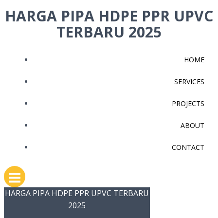
Skip
HARGA PIPA HDPE PPR UPVC
to
TERBARU 2025
content
HOME
SERVICES
PROJECTS
ABOUT
CONTACT
HARGA PIPA HDPE PPR UPVC TERBARU
2025