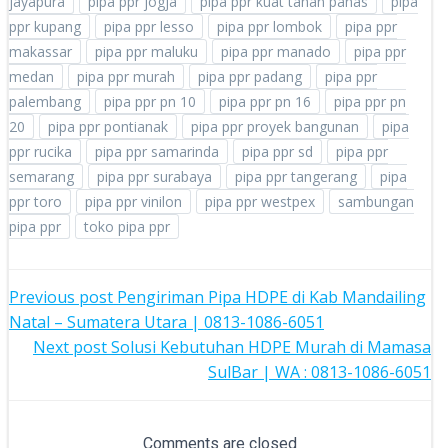
jayapura
pipa ppr jogja
pipa ppr kuat tahan panas
pipa
ppr kupang
pipa ppr lesso
pipa ppr lombok
pipa ppr
makassar
pipa ppr maluku
pipa ppr manado
pipa ppr
medan
pipa ppr murah
pipa ppr padang
pipa ppr
palembang
pipa ppr pn 10
pipa ppr pn 16
pipa ppr pn
20
pipa ppr pontianak
pipa ppr proyek bangunan
pipa
ppr rucika
pipa ppr samarinda
pipa ppr sd
pipa ppr
semarang
pipa ppr surabaya
pipa ppr tangerang
pipa
ppr toro
pipa ppr vinilon
pipa ppr westpex
sambungan
pipa ppr
toko pipa ppr
POST
Previous post
Pengiriman Pipa HDPE di Kab Mandailing
Natal – Sumatera Utara | 0813-1086-6051
NAVIGATION
POST
Next post
Solusi Kebutuhan HDPE Murah di Mamasa
SulBar | WA : 0813-1086-6051
NAVIGATION
Comments are closed