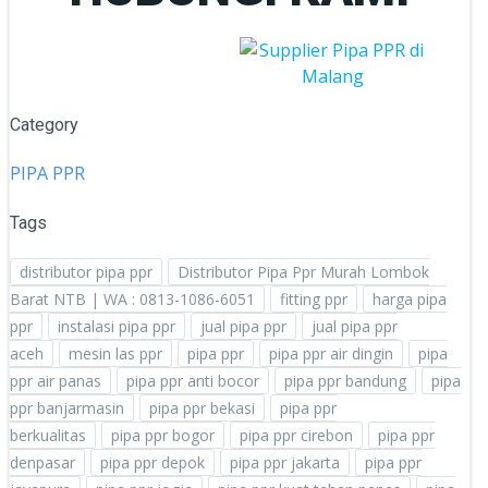
Category
PIPA PPR
Tags
distributor pipa ppr
Distributor Pipa Ppr Murah Lombok
Barat NTB | WA : 0813-1086-6051
fitting ppr
harga pipa
ppr
instalasi pipa ppr
jual pipa ppr
jual pipa ppr
aceh
mesin las ppr
pipa ppr
pipa ppr air dingin
pipa
ppr air panas
pipa ppr anti bocor
pipa ppr bandung
pipa
ppr banjarmasin
pipa ppr bekasi
pipa ppr
berkualitas
pipa ppr bogor
pipa ppr cirebon
pipa ppr
denpasar
pipa ppr depok
pipa ppr jakarta
pipa ppr