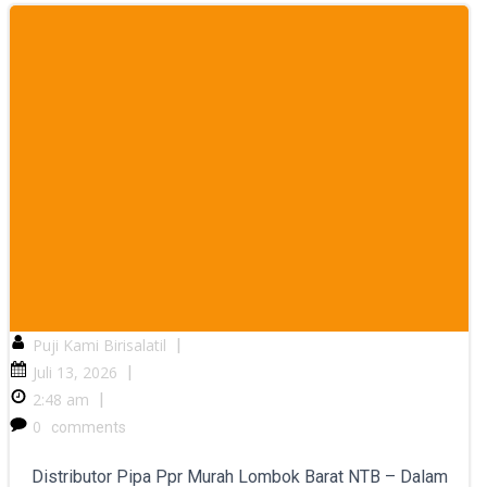
Puji Kami Birisalatil
|
Juli 13, 2026
|
2:48 am
|
0
comments
Distributor Pipa Ppr Murah Lombok Barat NTB – Dalam