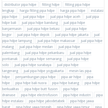
distributor pipa hdpe
fitting hdpe
fitting pipa hdpe
lengkap
harga fitting pipa hdpe
harga pipa hdpe
instalasi
pipa hdpe
jual pipa hdpe
jual pipa hdpe aceh
jual pipa
hdpe bali
jual pipa hdpe bandung
jual pipa hdpe
banjarmasin
jual pipa hdpe bekasi
jual pipa hdpe
bogor
jual pipa hdpe depok
jual pipa hdpe jakarta
jual
pipa hdpe lampung
jual pipa hdpe makassar
jual pipa hdpe
malang
jual pipa hdpe medan
jual pipa hdpe
palembang
jual pipa hdpe pekanbaru
jual pipa hdpe
pontianak
jual pipa hdpe semarang
jual pipa hdpe
solo
jual pipa hdpe surabaya
jual pipa hdpe
tangerang
jual pipa hdpe yogyakarta
mesin las pipa
hdpe
penyambungan pipa hdpe
pipa air hdpe
pipa
hdpe
pipa hdpe bali nusra
pipa hdpe batang
pipa hdpe
berkualitas
pipa hdpe butt fusion
pipa hdpe
drainase
pipa hdpe electrofusion
pipa hdpe industri
pipa
hdpe instalasi
pipa hdpe jabodetabek
pipa hdpe jawa
barat
pipa hdpe jawa tengah
pipa hdpe jawa timur
pipa