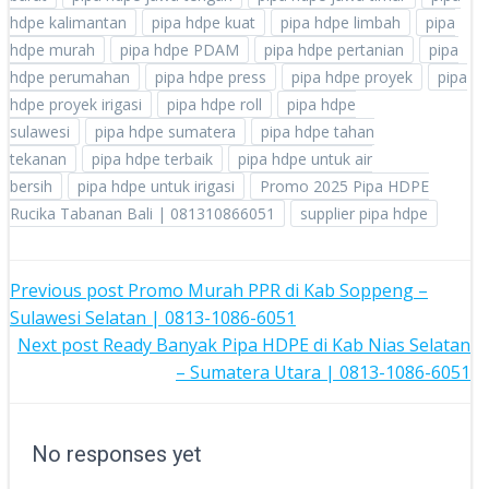
hdpe kalimantan
pipa hdpe kuat
pipa hdpe limbah
pipa
hdpe murah
pipa hdpe PDAM
pipa hdpe pertanian
pipa
hdpe perumahan
pipa hdpe press
pipa hdpe proyek
pipa
hdpe proyek irigasi
pipa hdpe roll
pipa hdpe
sulawesi
pipa hdpe sumatera
pipa hdpe tahan
tekanan
pipa hdpe terbaik
pipa hdpe untuk air
bersih
pipa hdpe untuk irigasi
Promo 2025 Pipa HDPE
Rucika Tabanan Bali | 081310866051
supplier pipa hdpe
POST
Previous post
Promo Murah PPR di Kab Soppeng –
Sulawesi Selatan | 0813-1086-6051
NAVIGATION
POST
Next post
Ready Banyak Pipa HDPE di Kab Nias Selatan
– Sumatera Utara | 0813-1086-6051
NAVIGATION
No responses yet