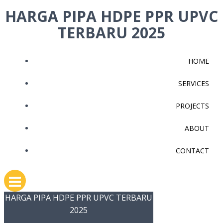
Skip
HARGA PIPA HDPE PPR UPVC
to
TERBARU 2025
content
HOME
SERVICES
PROJECTS
ABOUT
CONTACT
HARGA PIPA HDPE PPR UPVC TERBARU
2025