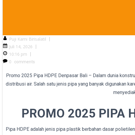
Puji Kami Birisalatil
|
Juli 14, 2026
|
10:16 pm
|
0
comments
Promo 2025 Pipa HDPE Denpasar Bali – Dalam dunia konstruksi
distribusi air. Salah satu jenis pipa yang banyak digunakan 
menyediak
PROMO 2025 PIPA H
Pipa HDPE adalah jenis pipa plastik berbahan dasar polietilen