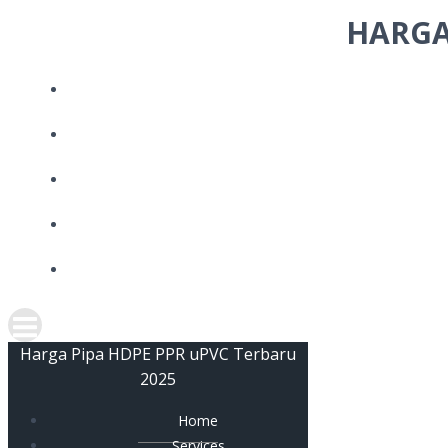
Skip
HARGA
to
content
Harga Pipa HDPE PPR uPVC Terbaru
2025
Home
Services