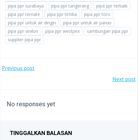
pipa ppr surabaya
pipa ppr tangerang
pipa ppr terbaik
pipa ppr ternate
pipa ppr timika
pipa ppr toro
pipa ppr untuk air dingin
pipa ppr untuk air panas
pipa ppr vinilon
pipa ppr westpex
sambungan pipa ppr
supplier pipa ppr
POST
Previous post
POST
Next post
NAVIGATION
NAVIGATION
No responses yet
TINGGALKAN BALASAN