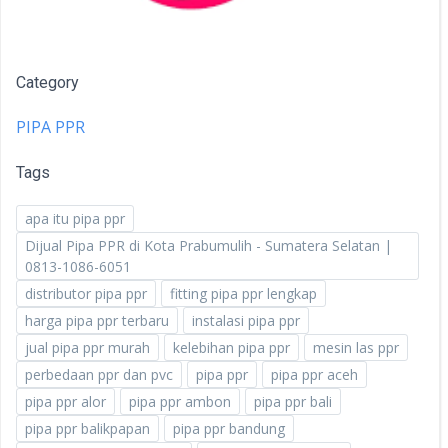
Category
PIPA PPR
Tags
apa itu pipa ppr
Dijual Pipa PPR di Kota Prabumulih - Sumatera Selatan |
0813-1086-6051
distributor pipa ppr
fitting pipa ppr lengkap
harga pipa ppr terbaru
instalasi pipa ppr
jual pipa ppr murah
kelebihan pipa ppr
mesin las ppr
perbedaan ppr dan pvc
pipa ppr
pipa ppr aceh
pipa ppr alor
pipa ppr ambon
pipa ppr bali
pipa ppr balikpapan
pipa ppr bandung