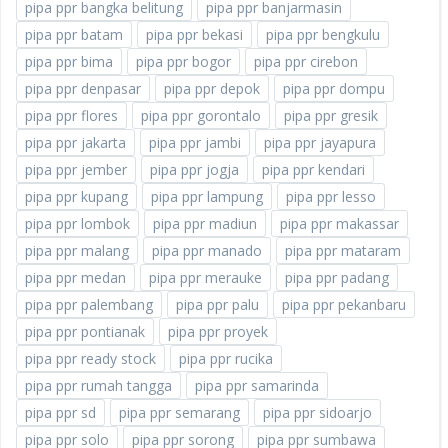
pipa ppr bangka belitung
pipa ppr banjarmasin
pipa ppr batam
pipa ppr bekasi
pipa ppr bengkulu
pipa ppr bima
pipa ppr bogor
pipa ppr cirebon
pipa ppr denpasar
pipa ppr depok
pipa ppr dompu
pipa ppr flores
pipa ppr gorontalo
pipa ppr gresik
pipa ppr jakarta
pipa ppr jambi
pipa ppr jayapura
pipa ppr jember
pipa ppr jogja
pipa ppr kendari
pipa ppr kupang
pipa ppr lampung
pipa ppr lesso
pipa ppr lombok
pipa ppr madiun
pipa ppr makassar
pipa ppr malang
pipa ppr manado
pipa ppr mataram
pipa ppr medan
pipa ppr merauke
pipa ppr padang
pipa ppr palembang
pipa ppr palu
pipa ppr pekanbaru
pipa ppr pontianak
pipa ppr proyek
pipa ppr ready stock
pipa ppr rucika
pipa ppr rumah tangga
pipa ppr samarinda
pipa ppr sd
pipa ppr semarang
pipa ppr sidoarjo
pipa ppr solo
pipa ppr sorong
pipa ppr sumbawa