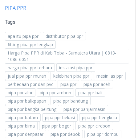
PIPA PPR
Tags
apa itu pipa ppr
distributor pipa ppr
fitting pipa ppr lengkap
Harga Pipa PPR di Kab Toba - Sumatera Utara | 0813-
1086-6051
harga pipa ppr terbaru
instalasi pipa ppr
jual pipa ppr murah
kelebihan pipa ppr
mesin las ppr
perbedaan ppr dan pvc
pipa ppr
pipa ppr aceh
pipa ppr alor
pipa ppr ambon
pipa ppr bali
pipa ppr balikpapan
pipa ppr bandung
pipa ppr bangka belitung
pipa ppr banjarmasin
pipa ppr batam
pipa ppr bekasi
pipa ppr bengkulu
pipa ppr bima
pipa ppr bogor
pipa ppr cirebon
pipa ppr denpasar
pipa ppr depok
pipa ppr dompu