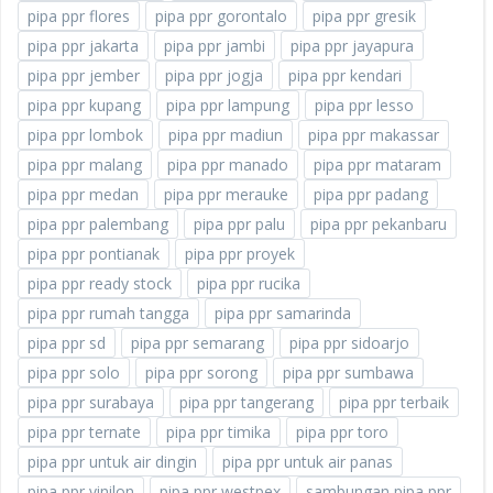
pipa ppr flores
pipa ppr gorontalo
pipa ppr gresik
pipa ppr jakarta
pipa ppr jambi
pipa ppr jayapura
pipa ppr jember
pipa ppr jogja
pipa ppr kendari
pipa ppr kupang
pipa ppr lampung
pipa ppr lesso
pipa ppr lombok
pipa ppr madiun
pipa ppr makassar
pipa ppr malang
pipa ppr manado
pipa ppr mataram
pipa ppr medan
pipa ppr merauke
pipa ppr padang
pipa ppr palembang
pipa ppr palu
pipa ppr pekanbaru
pipa ppr pontianak
pipa ppr proyek
pipa ppr ready stock
pipa ppr rucika
pipa ppr rumah tangga
pipa ppr samarinda
pipa ppr sd
pipa ppr semarang
pipa ppr sidoarjo
pipa ppr solo
pipa ppr sorong
pipa ppr sumbawa
pipa ppr surabaya
pipa ppr tangerang
pipa ppr terbaik
pipa ppr ternate
pipa ppr timika
pipa ppr toro
pipa ppr untuk air dingin
pipa ppr untuk air panas
pipa ppr vinilon
pipa ppr westpex
sambungan pipa ppr