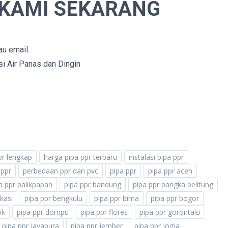
 KAMI SEKARANG
au email.
si Air Panas dan Dingin
ppr lengkap
harga pipa ppr terbaru
instalasi pipa ppr
 ppr
perbedaan ppr dan pvc
pipa ppr
pipa ppr aceh
a ppr balikpapan
pipa ppr bandung
pipa ppr bangka belitung
kasi
pipa ppr bengkulu
pipa ppr bima
pipa ppr bogor
ok
pipa ppr dompu
pipa ppr flores
pipa ppr gorontalo
pipa ppr jayapura
pipa ppr jember
pipa ppr jogja