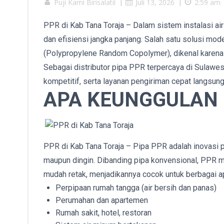
Puji Kami Birisalatil
|
Juli 13, 2026
|
2:59 am
PPR di Kab Tana Toraja – Dalam sistem instalasi air
dan efisiensi jangka panjang. Salah satu solusi mo
(Polypropylene Random Copolymer), dikenal karena d
Sebagai distributor pipa PPR terpercaya di Sulawesi
kompetitif, serta layanan pengiriman cepat langsung
APA KEUNGGULAN 
PPR di Kab Tana Toraja – Pipa PPR adalah inovasi p
maupun dingin. Dibanding pipa konvensional, PPR mem
mudah retak, menjadikannya cocok untuk berbagai ap
Perpipaan rumah tangga (air bersih dan panas)
Perumahan dan apartemen
Rumah sakit, hotel, restoran