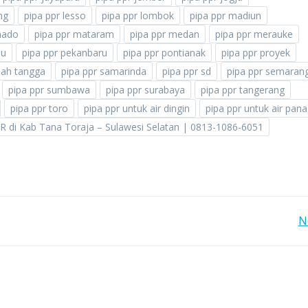
ng
pipa ppr lesso
pipa ppr lombok
pipa ppr madiun
nado
pipa ppr mataram
pipa ppr medan
pipa ppr merauke
lu
pipa ppr pekanbaru
pipa ppr pontianak
pipa ppr proyek
mah tangga
pipa ppr samarinda
pipa ppr sd
pipa ppr semaran
pipa ppr sumbawa
pipa ppr surabaya
pipa ppr tangerang
pipa ppr toro
pipa ppr untuk air dingin
pipa ppr untuk air pana
 di Kab Tana Toraja – Sulawesi Selatan | 0813-1086-6051
POST
N
NAVIGATION