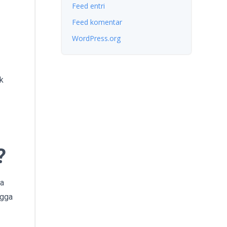
Feed entri
Feed komentar
WordPress.org
k
?
ya
ngga