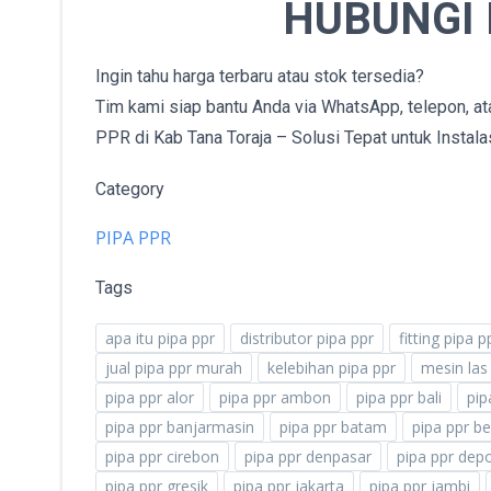
HUBUNGI
Ingin tahu harga terbaru atau stok tersedia?
Tim kami siap bantu Anda via WhatsApp, telepon, at
PPR di Kab Tana Toraja – Solusi Tepat untuk Instala
Category
PIPA PPR
Tags
apa itu pipa ppr
distributor pipa ppr
fitting pipa 
jual pipa ppr murah
kelebihan pipa ppr
mesin las
pipa ppr alor
pipa ppr ambon
pipa ppr bali
pip
pipa ppr banjarmasin
pipa ppr batam
pipa ppr be
pipa ppr cirebon
pipa ppr denpasar
pipa ppr dep
pipa ppr gresik
pipa ppr jakarta
pipa ppr jambi