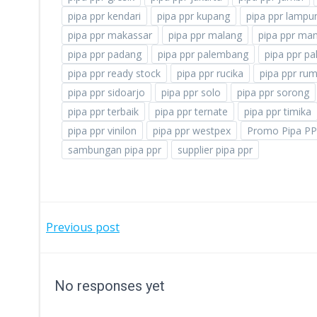
pipa ppr kendari
pipa ppr kupang
pipa ppr lampu
pipa ppr makassar
pipa ppr malang
pipa ppr ma
pipa ppr padang
pipa ppr palembang
pipa ppr pa
pipa ppr ready stock
pipa ppr rucika
pipa ppr ru
pipa ppr sidoarjo
pipa ppr solo
pipa ppr sorong
pipa ppr terbaik
pipa ppr ternate
pipa ppr timika
pipa ppr vinilon
pipa ppr westpex
Promo Pipa PPR
sambungan pipa ppr
supplier pipa ppr
POST
Previous post
NAVIGATION
No responses yet