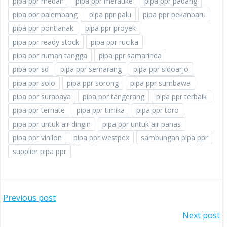
pipa ppr medan
pipa ppr merauke
pipa ppr padang
pipa ppr palembang
pipa ppr palu
pipa ppr pekanbaru
pipa ppr pontianak
pipa ppr proyek
pipa ppr ready stock
pipa ppr rucika
pipa ppr rumah tangga
pipa ppr samarinda
pipa ppr sd
pipa ppr semarang
pipa ppr sidoarjo
pipa ppr solo
pipa ppr sorong
pipa ppr sumbawa
pipa ppr surabaya
pipa ppr tangerang
pipa ppr terbaik
pipa ppr ternate
pipa ppr timika
pipa ppr toro
pipa ppr untuk air dingin
pipa ppr untuk air panas
pipa ppr vinilon
pipa ppr westpex
sambungan pipa ppr
supplier pipa ppr
POST
Previous post
POST
Next post
NAVIGATION