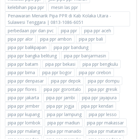
kelebihan pipa ppr
mesin las ppr
Penawaran Menarik Pipa PPR di Kab Kolaka Utara -
Sulawesi Tenggara | 0813-1086-6051
perbedaan ppr dan pvc
pipa ppr
pipa ppr aceh
pipa ppr alor
pipa ppr ambon
pipa ppr bali
pipa ppr balikpapan
pipa ppr bandung
pipa ppr bangka belitung
pipa ppr banjarmasin
pipa ppr batam
pipa ppr bekasi
pipa ppr bengkulu
pipa ppr bima
pipa ppr bogor
pipa ppr cirebon
pipa ppr denpasar
pipa ppr depok
pipa ppr dompu
pipa ppr flores
pipa ppr gorontalo
pipa ppr gresik
pipa ppr jakarta
pipa ppr jambi
pipa ppr jayapura
pipa ppr jember
pipa ppr jogja
pipa ppr kendari
pipa ppr kupang
pipa ppr lampung
pipa ppr lesso
pipa ppr lombok
pipa ppr madiun
pipa ppr makassar
pipa ppr malang
pipa ppr manado
pipa ppr mataram