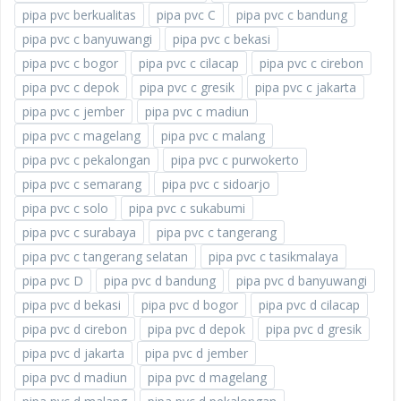
pipa pvc berkualitas
pipa pvc C
pipa pvc c bandung
pipa pvc c banyuwangi
pipa pvc c bekasi
pipa pvc c bogor
pipa pvc c cilacap
pipa pvc c cirebon
pipa pvc c depok
pipa pvc c gresik
pipa pvc c jakarta
pipa pvc c jember
pipa pvc c madiun
pipa pvc c magelang
pipa pvc c malang
pipa pvc c pekalongan
pipa pvc c purwokerto
pipa pvc c semarang
pipa pvc c sidoarjo
pipa pvc c solo
pipa pvc c sukabumi
pipa pvc c surabaya
pipa pvc c tangerang
pipa pvc c tangerang selatan
pipa pvc c tasikmalaya
pipa pvc D
pipa pvc d bandung
pipa pvc d banyuwangi
pipa pvc d bekasi
pipa pvc d bogor
pipa pvc d cilacap
pipa pvc d cirebon
pipa pvc d depok
pipa pvc d gresik
pipa pvc d jakarta
pipa pvc d jember
pipa pvc d madiun
pipa pvc d magelang