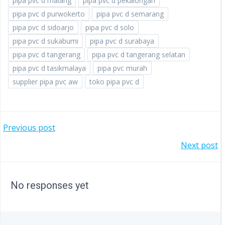
pipa pvc d malang
pipa pvc d pekalongan
pipa pvc d purwokerto
pipa pvc d semarang
pipa pvc d sidoarjo
pipa pvc d solo
pipa pvc d sukabumi
pipa pvc d surabaya
pipa pvc d tangerang
pipa pvc d tangerang selatan
pipa pvc d tasikmalaya
pipa pvc murah
supplier pipa pvc aw
toko pipa pvc d
POST
Previous post
POST
Next post
NAVIGATION
NAVIGATION
No responses yet