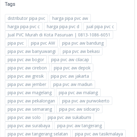
Tags
distributor pipa pvc
harga pipa pvc aw
harga pipa pvc c
harga pipa pvc d
jual pipa pvc c
Jual PVC Murah di Kota Pasuruan | 0813-1086-6051
pipa pvc
pipa pvc AW
pipa pvc aw bandung
pipa pvc aw banyuwangi
pipa pvc aw bekasi
pipa pvc aw bogor
pipa pvc aw cilacap
pipa pvc aw cirebon
pipa pvc aw depok
pipa pvc aw gresik
pipa pvc aw jakarta
pipa pvc aw jember
pipa pvc aw madiun
pipa pvc aw magelang
pipa pvc aw malang
pipa pvc aw pekalongan
pipa pvc aw purwokerto
pipa pvc aw semarang
pipa pvc aw sidoarjo
pipa pvc aw solo
pipa pvc aw sukabumi
pipa pvc aw surabaya
pipa pvc aw tangerang
pipa pvc aw tangerang selatan
pipa pvc aw tasikmalaya