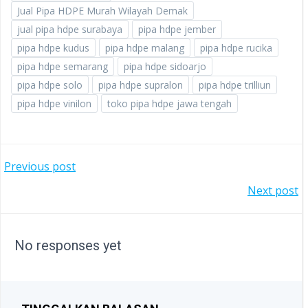
Jual Pipa HDPE Murah Wilayah Demak
jual pipa hdpe surabaya
pipa hdpe jember
pipa hdpe kudus
pipa hdpe malang
pipa hdpe rucika
pipa hdpe semarang
pipa hdpe sidoarjo
pipa hdpe solo
pipa hdpe supralon
pipa hdpe trilliun
pipa hdpe vinilon
toko pipa hdpe jawa tengah
POST
Previous post
POST
Next post
NAVIGATION
NAVIGATION
No responses yet