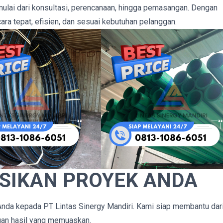
ulai dari konsultasi, perencanaan, hingga pemasangan. Dengan
cara tepat, efisien, dan sesuai kebutuhan pelanggan.
SIKAN PROYEK ANDA
Anda kepada PT Lintas Sinergy Mandiri. Kami siap membantu dar
gan hasil yang memuaskan.