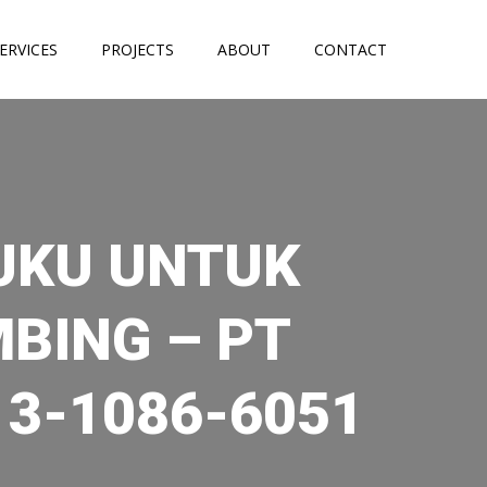
ERVICES
PROJECTS
ABOUT
CONTACT
UKU UNTUK
BING – PT
13-1086-6051