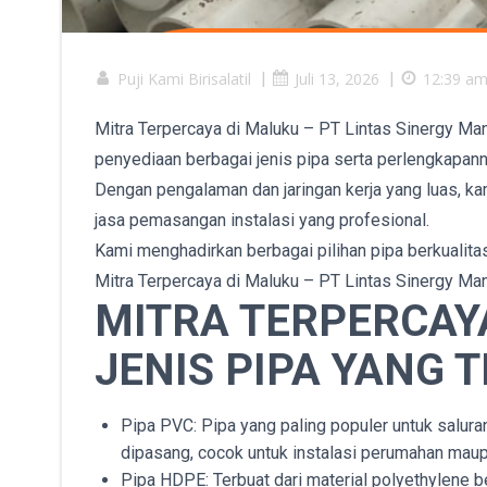
Puji Kami Birisalatil
|
Juli 13, 2026
|
12:39 a
Mitra Terpercaya di Maluku – PT Lintas Sinergy Ma
penyediaan berbagai jenis pipa serta perlengkapann
Dengan pengalaman dan jaringan kerja yang luas, ka
jasa pemasangan instalasi yang profesional.
Kami menghadirkan berbagai pilihan pipa berkualitas
Mitra Terpercaya di Maluku – PT Lintas Sinergy Man
MITRA TERPERCAYA
JENIS PIPA YANG T
Pipa PVC: Pipa yang paling populer untuk saluran
dipasang, cocok untuk instalasi perumahan maup
Pipa HDPE: Terbuat dari material polyethylene ber