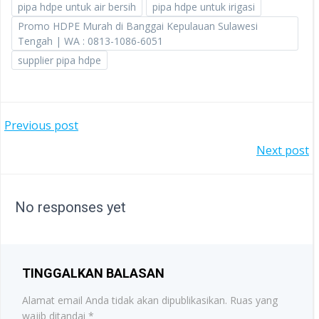
pipa hdpe untuk air bersih
pipa hdpe untuk irigasi
Promo HDPE Murah di Banggai Kepulauan Sulawesi
Tengah | WA : 0813-1086-6051
supplier pipa hdpe
POST
Previous post
POST
Next post
NAVIGATION
NAVIGATION
No responses yet
TINGGALKAN BALASAN
Alamat email Anda tidak akan dipublikasikan.
Ruas yang
wajib ditandai
*