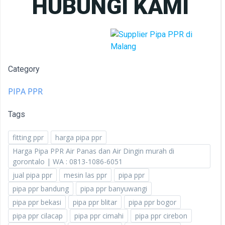
HUBUNGI KAMI
Category
PIPA PPR
Tags
fitting ppr
harga pipa ppr
Harga Pipa PPR Air Panas dan Air Dingin murah di
gorontalo | WA : 0813-1086-6051
jual pipa ppr
mesin las ppr
pipa ppr
pipa ppr bandung
pipa ppr banyuwangi
pipa ppr bekasi
pipa ppr blitar
pipa ppr bogor
pipa ppr cilacap
pipa ppr cimahi
pipa ppr cirebon