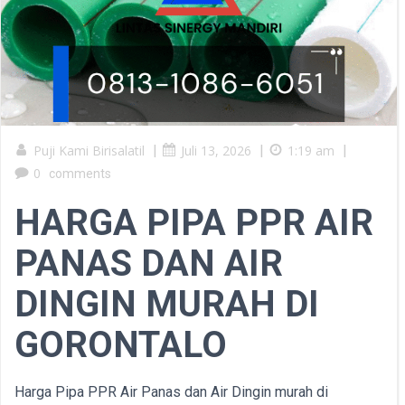
Puji Kami Birisalatil
|
Juli 13, 2026
|
1:19 am
|
0
comments
HARGA PIPA PPR AIR
PANAS DAN AIR
DINGIN MURAH DI
GORONTALO
Harga Pipa PPR Air Panas dan Air Dingin murah di