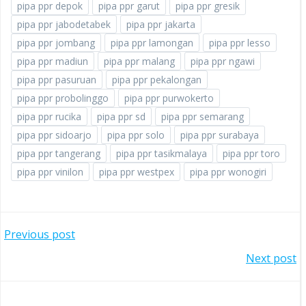
pipa ppr depok
pipa ppr garut
pipa ppr gresik
pipa ppr jabodetabek
pipa ppr jakarta
pipa ppr jombang
pipa ppr lamongan
pipa ppr lesso
pipa ppr madiun
pipa ppr malang
pipa ppr ngawi
pipa ppr pasuruan
pipa ppr pekalongan
pipa ppr probolinggo
pipa ppr purwokerto
pipa ppr rucika
pipa ppr sd
pipa ppr semarang
pipa ppr sidoarjo
pipa ppr solo
pipa ppr surabaya
pipa ppr tangerang
pipa ppr tasikmalaya
pipa ppr toro
pipa ppr vinilon
pipa ppr westpex
pipa ppr wonogiri
POST
Previous post
POST
Next post
NAVIGATION
NAVIGATION