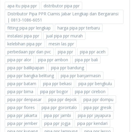
apa itu pipa ppr
distributor pipa ppr
Distributor Pipa PPR Ciamis Jabar Lengkap dan Bergaransi
| 0813-1086-6051
fitting pipa ppr lengkap
harga pipa ppr terbaru
instalasi pipa ppr
jual pipa ppr murah
kelebihan pipa ppr
mesin las ppr
perbedaan ppr dan pvc
pipa ppr
pipa ppr aceh
pipa ppr alor
pipa ppr ambon
pipa ppr bali
pipa ppr balikpapan
pipa ppr bandung
pipa ppr bangka belitung
pipa ppr banjarmasin
pipa ppr batam
pipa ppr bekasi
pipa ppr bengkulu
pipa ppr bima
pipa ppr bogor
pipa ppr cirebon
pipa ppr denpasar
pipa ppr depok
pipa ppr dompu
pipa ppr flores
pipa ppr gorontalo
pipa ppr gresik
pipa ppr jakarta
pipa ppr jambi
pipa ppr jayapura
pipa ppr jember
pipa ppr jogja
pipa ppr kendari
pipa ppr kupang
pipa ppr lampung
pipa ppr lesso