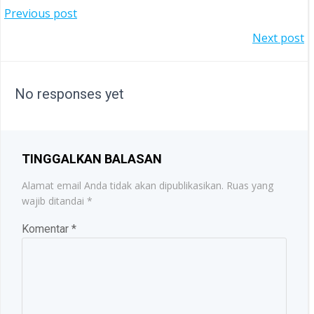
POST
Previous post
POST
Next post
NAVIGATION
NAVIGATION
No responses yet
TINGGALKAN BALASAN
Alamat email Anda tidak akan dipublikasikan.
Ruas yang
wajib ditandai
*
Komentar
*