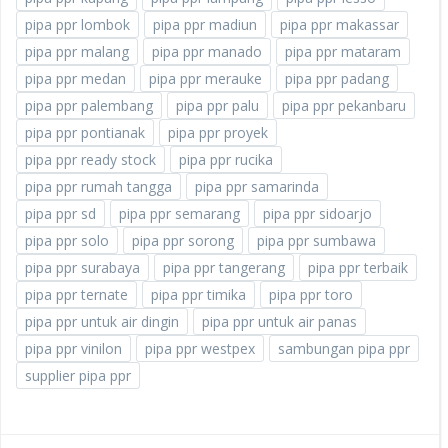
pipa ppr lombok
pipa ppr madiun
pipa ppr makassar
pipa ppr malang
pipa ppr manado
pipa ppr mataram
pipa ppr medan
pipa ppr merauke
pipa ppr padang
pipa ppr palembang
pipa ppr palu
pipa ppr pekanbaru
pipa ppr pontianak
pipa ppr proyek
pipa ppr ready stock
pipa ppr rucika
pipa ppr rumah tangga
pipa ppr samarinda
pipa ppr sd
pipa ppr semarang
pipa ppr sidoarjo
pipa ppr solo
pipa ppr sorong
pipa ppr sumbawa
pipa ppr surabaya
pipa ppr tangerang
pipa ppr terbaik
pipa ppr ternate
pipa ppr timika
pipa ppr toro
pipa ppr untuk air dingin
pipa ppr untuk air panas
pipa ppr vinilon
pipa ppr westpex
sambungan pipa ppr
supplier pipa ppr