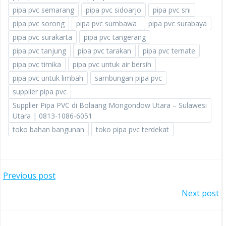
pipa pvc semarang
pipa pvc sidoarjo
pipa pvc sni
pipa pvc sorong
pipa pvc sumbawa
pipa pvc surabaya
pipa pvc surakarta
pipa pvc tangerang
pipa pvc tanjung
pipa pvc tarakan
pipa pvc ternate
pipa pvc timika
pipa pvc untuk air bersih
pipa pvc untuk limbah
sambungan pipa pvc
supplier pipa pvc
Supplier Pipa PVC di Bolaang Mongondow Utara – Sulawesi
Utara | 0813-1086-6051
toko bahan bangunan
toko pipa pvc terdekat
POST
Previous post
POST
Next post
NAVIGATION
NAVIGATION