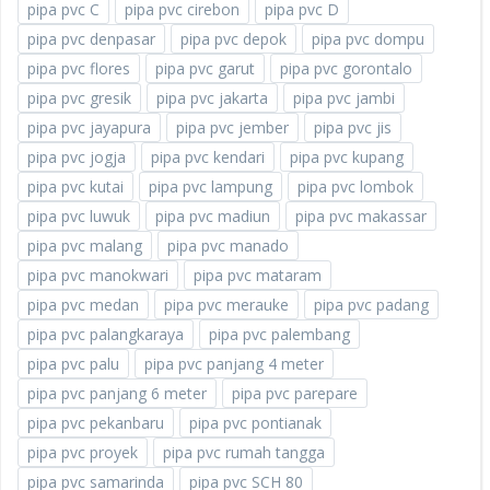
pipa pvc C
pipa pvc cirebon
pipa pvc D
pipa pvc denpasar
pipa pvc depok
pipa pvc dompu
pipa pvc flores
pipa pvc garut
pipa pvc gorontalo
pipa pvc gresik
pipa pvc jakarta
pipa pvc jambi
pipa pvc jayapura
pipa pvc jember
pipa pvc jis
pipa pvc jogja
pipa pvc kendari
pipa pvc kupang
pipa pvc kutai
pipa pvc lampung
pipa pvc lombok
pipa pvc luwuk
pipa pvc madiun
pipa pvc makassar
pipa pvc malang
pipa pvc manado
pipa pvc manokwari
pipa pvc mataram
pipa pvc medan
pipa pvc merauke
pipa pvc padang
pipa pvc palangkaraya
pipa pvc palembang
pipa pvc palu
pipa pvc panjang 4 meter
pipa pvc panjang 6 meter
pipa pvc parepare
pipa pvc pekanbaru
pipa pvc pontianak
pipa pvc proyek
pipa pvc rumah tangga
pipa pvc samarinda
pipa pvc SCH 80