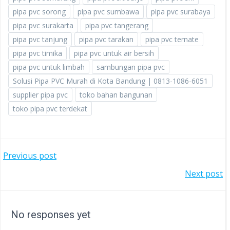
pipa pvc sorong
pipa pvc sumbawa
pipa pvc surabaya
pipa pvc surakarta
pipa pvc tangerang
pipa pvc tanjung
pipa pvc tarakan
pipa pvc ternate
pipa pvc timika
pipa pvc untuk air bersih
pipa pvc untuk limbah
sambungan pipa pvc
Solusi Pipa PVC Murah di Kota Bandung | 0813-1086-6051
supplier pipa pvc
toko bahan bangunan
toko pipa pvc terdekat
POST
Previous post
POST
Next post
NAVIGATION
NAVIGATION
No responses yet