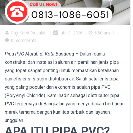
Puji Kami Birisalatil
|
Juli 13, 2026
|
6:50 am
|
0
comments
Pipa PVC Murah di Kota Bandung
– Dalam dunia
konstruksi dan instalasi saluran air, pemilihan jenis pipa
yang tepat sangat penting untuk memastikan ketahanan
dan efisiensi sistem distribusi air. Salah satu jenis pipa
yang paling populer dan ekonomis adalah pipa PVC
(Polyvinyl Chloride). Kami hadir sebagai distributor pipa
PVC terpercaya di Bangkalan yang menyediakan berbagai
merek ternama dengan kualitas terbaik dan layanan
unggulan.
APA ITU PIPA PVC?