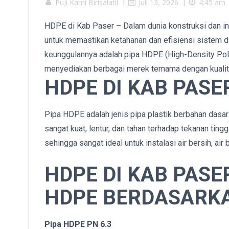
Puji Kami Birisalatil
|
Juli 13, 2026
|
4:45 am
HDPE di Kab Paser – Dalam dunia konstruksi dan inst
untuk memastikan ketahanan dan efisiensi sistem dis
keunggulannya adalah pipa HDPE (High-Density Poly
menyediakan berbagai merek ternama dengan kualita
HDPE DI KAB PASER
Pipa HDPE adalah jenis pipa plastik berbahan dasar
sangat kuat, lentur, dan tahan terhadap tekanan tinggi
sehingga sangat ideal untuk instalasi air bersih, air 
HDPE DI KAB PAS
HDPE BERDASARK
Pipa HDPE PN 6.3