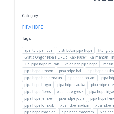
Category
PIPA HDPE
Tags
apa itu pipa hdpe
distributor pipa hdpe
fitting pi
Gratis Ongkir Pipa HDPE di Kab Paser - Kalimantan T
jual pipa hdpe murah
kelebihan pipa hdpe
mesin 
pipa hdpe ambon
pipa hdpe bali
pipa hdpe balik
pipa hdpe banjarmasin
pipa hdpe batam
pipa hd
pipa hdpe bogor
pipa hdpe caraka
pipa hdpe cir
pipa hdpe flores
pipa hdpe gresik
pipa hdpe iriga
pipa hdpe jember
pipa hdpe jogja
pipa hdpe ken
pipa hdpe lombok
pipa hdpe madiun
pipa hdpe 
pipa hdpe maspion
pipa hdpe mataram
pipa hd