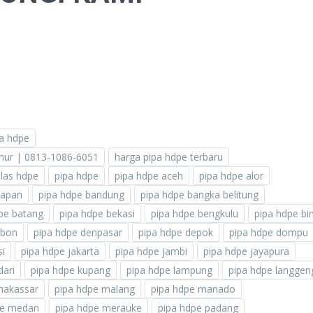
pa hdpe
imur | 0813-1086-6051
harga pipa hdpe terbaru
las hdpe
pipa hdpe
pipa hdpe aceh
pipa hdpe alor
papan
pipa hdpe bandung
pipa hdpe bangka belitung
pe batang
pipa hdpe bekasi
pipa hdpe bengkulu
pipa hdpe b
ebon
pipa hdpe denpasar
pipa hdpe depok
pipa hdpe dompu
si
pipa hdpe jakarta
pipa hdpe jambi
pipa hdpe jayapura
dari
pipa hdpe kupang
pipa hdpe lampung
pipa hdpe langgen
makassar
pipa hdpe malang
pipa hdpe manado
pe medan
pipa hdpe merauke
pipa hdpe padang