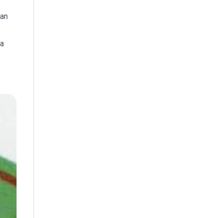
gan
ga