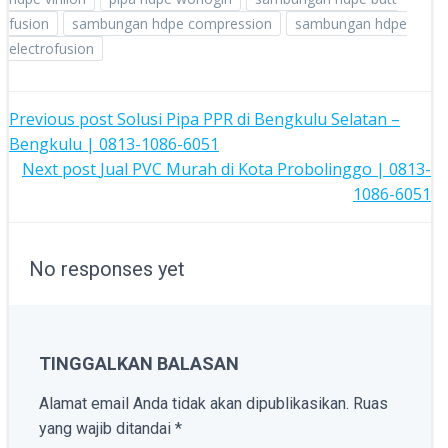
fusion
sambungan hdpe compression
sambungan hdpe
electrofusion
POST
Previous post
Solusi Pipa PPR di Bengkulu Selatan –
Bengkulu | 0813-1086-6051
NAVIGATION
POST
Next post
Jual PVC Murah di Kota Probolinggo | 0813-
1086-6051
NAVIGATION
No responses yet
TINGGALKAN BALASAN
Alamat email Anda tidak akan dipublikasikan.
Ruas
yang wajib ditandai
*