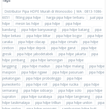
Tags
Distributor Pipa HDPE Murah di Wonosobo | WA : 0813-1086-
6051
fitting pipa hdpe
harga pipa hdpe terbaru
jual pipa
hdpe
mesin las hdpe
pipa hdpe
pipa hdpe
bandung
pipa hdpe banyuwangi
pipa hdpe batang
pipa
hdpe bekasi
pipa hdpe blitar
pipa hdpe bogor
pipa hdpe
caraka
pipa hdpe cilacap
pipa hdpe cimahi
pipa hdpe
cirebon
pipa hdpe depok
pipa hdpe garut
pipa hdpe
gresik
pipa hdpe jabodetabek
pipa hdpe jakarta
pipa
hdpe jombang
pipa hdpe lamongan
pipa hdpe
langgeng
pipa hdpe madiun
pipa hdpe malang
pipa hdpe
maspion
pipa hdpe ngawi
pipa hdpe pasuruan
pipa hdpe
pekalongan
pipa hdpe probolinggo
pipa hdpe
purwokerto
pipa hdpe roll
pipa hdpe rucika
pipa hdpe
semarang
pipa hdpe sidoarjo
pipa hdpe solo
pipa hdpe
supralon
pipa hdpe surabaya
pipa hdpe tangerang
pipa
hdpe tasikmalaya
pipa hdpe trilliun
pipa hdpe unilon
pipa
hdpe vinilon
pipa hdpe wonogiri
sambungan hdpe butt