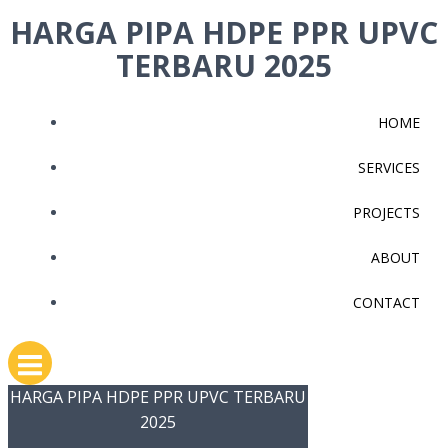
Skip
HARGA PIPA HDPE PPR UPVC
to
TERBARU 2025
content
HOME
SERVICES
PROJECTS
ABOUT
CONTACT
HARGA PIPA HDPE PPR UPVC TERBARU
2025